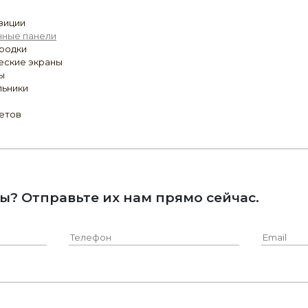
зиции
нные панели
родки
еские экраны
ы
льники
ветов
ы? Отправьте их нам прямо сейчас.